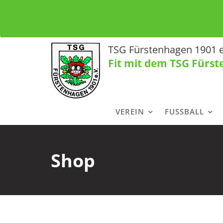
Skip
to
content
TSG Fürstenhagen 1901 e
Fit mit dem TSG Fürs
VEREIN
FUSSBALL
Shop