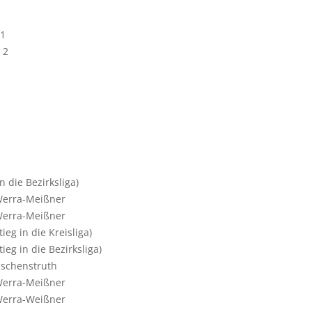
.1
 2
n die Bezirksliga)
 Werra-Meißner
 Werra-Meißner
ieg in die Kreisliga)
ieg in die Bezirksliga)
Eschenstruth
 Werra-Meißner
 Werra-Weißner