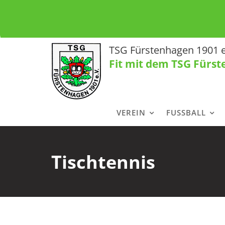
Skip
to
content
TSG Fürstenhagen 1901 e
Fit mit dem TSG Fürs
VEREIN
FUSSBALL
Tischtennis