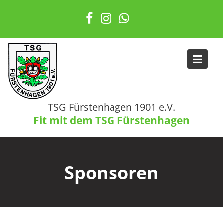
Skip
to
content
TSG Fürstenhagen 1901 e.V.
Fit mit dem TSG Fürstenhagen
Sponsoren